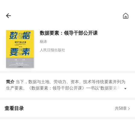
数据要素：领导干部公开课
杨涛
人民日报出版社
简介
当下
，
数据与土地
、
劳动力
、
资本
、
技术等传统要素并列为
生产要素
。
《
数据要素
：
领导干部公开课
》
一书以
“
数据要素与数
字
查看目录
共58章