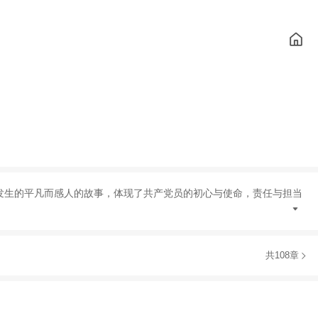
发生的平凡而感人的故事
，
体现了共产党员的初心与使命
，
责任与担当
共108章