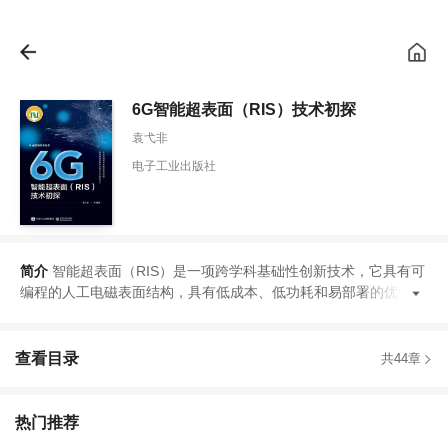
6G智能超表面（RIS）技术初探
袁弋非
电子工业出版社
简介
智能超表面
（
RIS
）
是一项跨学科基础性创新技术
，
它具有可
编程的人工电磁表面结构
，
具有低成本
、
低功耗和易部署的优势
，
查看目录
共44章
热门推荐