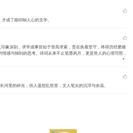
遇，才成了能叩响人心的文学。
人印象深刻
，
求学成事皆始于登高求索
，
贵在执着坚守
，
终得历经磨难
的情感与独到的思考
。
诗词从来不止笔墨风月
，
更是世人的心境写照
，
学长河里的碎光，供人遥想乱世里，文人笔尖的沉浮与余温。