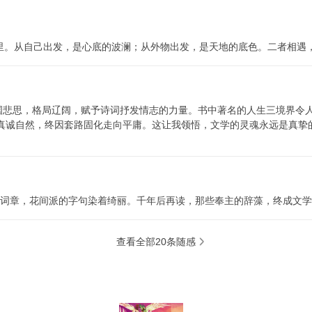
交融里。从自己出发，是心底的波澜；从外物出发，是天地的底色。二者相
国悲思
，
格局辽阔
，
赋予诗词抒发情志的力量
。
书中著名的人生三境界令
真诚自然
，
终因套路固化走向平庸
。
这让我领悟
，
文学的灵魂永远是真挚
着词章，花间派的字句染着绮丽。千年后再读，那些奉主的辞藻，终成文
查看全部20条随感