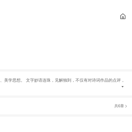
、
美学思想
。
文字妙语连珠
，
见解独到
，
不仅有对诗词作品的点评
，
共6章