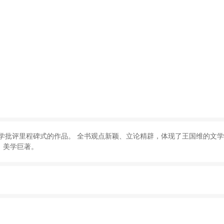
学批评里程碑式的作品
。
全书观点新颖
、
立论精辟
，
体现了王国维的文学
、
美学巨著
。