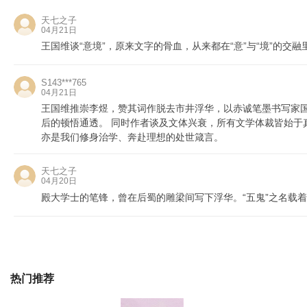
天七之子
04月21日
王国维谈“意境”，原来文字的骨血，从来都在“意”与“境”的
S143***765
04月21日
王国维推崇李煜
，
赞其词作脱去市井浮华
，
以赤诚笔墨书写家
后的顿悟通透
。
同时作者谈及文体兴衰
，
所有文学体裁皆始于
亦是我们修身治学
、
奔赴理想的处世箴言
。
天七之子
04月20日
殿大学士的笔锋，曾在后蜀的雕梁间写下浮华。“五鬼”之名载
热门推荐