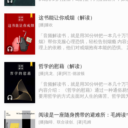
现在的美国霸权时代，罗根生动描绘了五百
权威睿智的学术洞见。 在世界不少地方，
少的最佳选择。
这书能让你戒烟（解读）
[播]滕欢
「音频解读书，就是用30分钟把一本几十万字的作品给你讲清楚讲明白
烟》帮你克服心理恐惧，轻松告别烟瘾 内容介绍： 这是一本能快速帮助烟民戒烟的书籍。作者认为，许多人之所以无法摆脱烟瘾，并不是因为生理上的依赖，而是因为心
理上的依赖，他们对戒烟抱有本能的恐惧。
松地戒掉烟瘾。 作者介绍： 亚伦·卡尔曾是一位烟瘾极重的老烟枪。他有着33年的烟龄，每天最多时要抽100支香烟。如此严重的烟瘾给他造成了很大的困扰，他非常想戒
烟，但尝试多次都失败了。直到1983年，
诊所，亚伦·卡尔让全球1000万人成功摆脱了烟瘾的控制。 金句： 1.戒烟一点都不难，它之所以难是因为你把它想得太难，
哲学的慰藉（解读）
郁寡欢，它只会给你带去自由和幸福。 2.
[播]兆龙、[著]阿兰·德波顿
脑就会持续受到20次的尼古丁刺激。 3.
烟法非常简单，只有两个步骤：一是决定今后
「音频解读书，就是用30分钟把一本几十万字的作品给你讲清楚讲明白
要你重新吸上了一口，这一口烟就会使你身
内容介绍： 《哲学的慰藉》通过一种通俗
要用哲学的方式去面对人生的痛苦。哲学因
苦、化解痛苦的最有效的方式之一。 作者介绍： 阿兰·德波顿，英国文坛的一朵奇葩。他是一名作家，深得英国古典散文的精髓。他是一名用文学的方式去思考哲学的作
家，文风简洁而文雅，机智而含蓄，能用小
使每个人都能从中汲取到人生的智慧。 金句： 1.何必为部分生活而哭泣？君不见，全部人生都催人泪下。 2.我们在黑暗中掘地洞之余，一定要努力化眼泪为知识。 3.善良
阅读是一座随身携带的避难所：毛姆读
而平凡的生活，努力寻求智慧而从未远离愚蠢
[播]咖啡、联合读创、[著]毛姆
乐的方案。 5.我们之所以对现状不予质疑