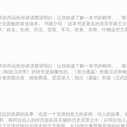
真的失去了控制。有时，我们是有意识地选择了在诱惑面前屈服。
，让你快速了解一本书的精华。」 推荐语： 现代语言学奠基人王力教授倾力编写，一部关于中国古
授主持编写的一本关于中国古代文化常识的简明百科全书。
举、姓名、礼俗、宗法、宫室、车马、饮食、衣饰、什物这些方
1900～1986），中国现代语言学的奠基人之一。早年就读于清华大学国学
寅恪等。后留学法国，获巴黎大学文学博士学位。回国后历任清
主编有《古代汉语》《王力古汉语字典》等著作。 金句： 1、姓，原本是指母亲一系的血
”，实际上是先秦时候的“氏”，是父系血缘宗族符号。 2、礼俗
俗。 3、君子和小人是两个相对的概念。最初君子是贵族统治阶
义上的桌子。唐以前的人坐在席或者矮床上，写字是左手执卷成筒
，让你快速了解一本书的精华。」 推荐语： 启迪你重新认识汉武帝，重新认识汉王朝，重新认识中
个至高无上的主宰，就是帝或上帝。在上古文献里，天和帝常常
作者意图出发，细致爬疏、层层深入，指出《通鉴》所据《汉武
研究中史料精研的重要性。 作者简介： 辛德勇，1959年生，北京大学教授。主要从事中国历
国古代政治史等问题研究。代表作有《古代交通与地理文献研究
之间二集》、《秦汉政区与边界地理研究》、《纵心所欲：徜徉
真实，会丧失美感。而一味地追求美感，会丧失真实。那么，到
一个虚构、虚幻、玄幻、穿越大行其道
抵抗的血腥的故事，也是一个充满创造力的多样、动人的故事。
，它们的目的只有一个，那就是愉悦耳目。而真正的虚构应当给
资料，将阿拉伯人的经历放在其关键的历史背景之中，从阿拉伯
索了近现代阿拉伯历史的方方面面。从16世纪奥斯曼帝国的征服