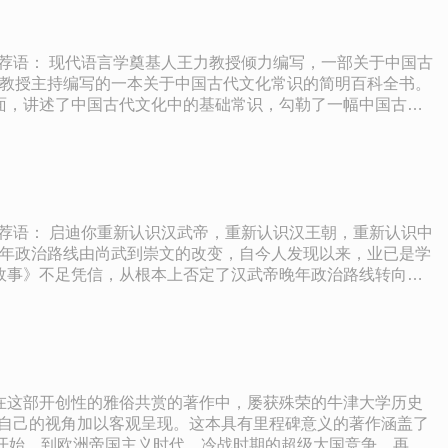
面，讲述了中国古代文化中的基础常识，勾勒了一幅中国古代
华大学、西南联合大学、中山大学、北京大学等校教授。著有
缘关系；氏，
是社会的上层建筑，它是和社会的经济基础相适应的。自从人类
层的统称，小人是被统治阶层的通称，后来以所谓有德无德来
状的纸（或者竹简、木片等），右手执笔。 5、在上古时代，
成为同义词。
故事》不足凭信，从根本上否定了汉武帝晚年政治路线转向的
》、《历史的空间与空间的历史：中国历史地理与地理学史研
于稀见与常见书之间》、《旧史舆地文录》、《建元与改元：
底是要真实，还是要美感，不能以我们自我的感觉来决定，而
在这部开创性的雅俗共赏的著作中，屡获殊荣的牛津大学历史
人以启示，引导人实现更高阶段的发展。
人自己的视角加以客观呈现。这本具有里程碑意义的著作涵盖了
开始，到欧洲帝国主义时代、冷战时期的超级大国竞争，再到