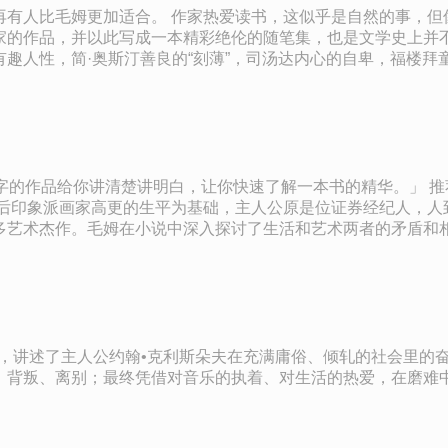
再有人比毛姆更加适合。 作家热爱读书，这似乎是自然的事，但
家的作品，并以此写成一本精彩绝伦的随笔集，也是文学史上并不
趣人性，简·奥斯汀善良的“刻薄”，司汤达内心的自卑，福楼拜
，让你快速了解一本书的精华。」 推荐语： 理想和现实，月亮和六便士，生命原来可以这样度过。
国后印象派画家高更的生平为基础，主人公原是位证券经纪人，人
说中深入探讨了生活和艺术两者的矛盾和相互作用。 作者简介： 毛姆（1874—1965
讥讽。 值得看： 我们终生都生活在人性编织的牢笼里。 因为我们是人，所以我们躲不
；当我们畅想理想时，它给我们展现了现实；当我们直视内心时
个人都有一颗敏感的心。人对自己的内心越忠
会，艺术之所以被边缘化，是因为背叛了内心，屈从了资本；背
卷，讲述了主人公约翰•克利斯朵夫在充满庸俗、倾轧的社会里的
、背叛、离别；最终凭借对音乐的执着、对生活的热爱，在磨难