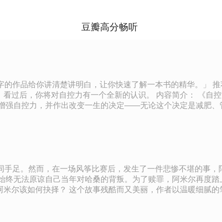
豆瓣高分畅听
，让你快速了解一本书的精华。」 推荐语： 本书为大家提供清晰的框架，讲述什么是自控力，自控
。 内容简介： 《自控力》讲述了什么是自控力？ 自控力如何发生作用？ 为何自控
，增强自控力，并作出改变一生的决定——无论这个决定是减肥、
基础。《自控力》为读者提供了清晰的框架，讲述了什么是自控力
备受赞誉的心理学家，也是医学健康促进项目的健康教育家。她
学继续教育学院历史上最受欢迎的课程。她还为《今日心理学》杂
现代人的大脑结构，所以有好几个自我。它们互相竞争，试图控制
我意识和自控力。这样，我们才会拥有意志力和“我想要”的力量，让
情同手足。然而，在一场风筝比赛后，发生了一件悲惨不堪的事，
秒、选择点比萨而不是做一顿健康的饭菜。可以肯定地说，生存
弃，你其实有更多的意志力。下一次你觉得自己“疲惫”得没法自
勒人性的本质与救赎，读来令人感觉欲罢不能，荡气回
就需要考虑一下自己是不是真的筋疲力尽了。 4. 对未来的乐
，我们错误地认为自己明天会比今天有更多的空闲时间。 5. 
步、冥想或yoga。最没效的缓解压力法：赌博、购物、抽烟