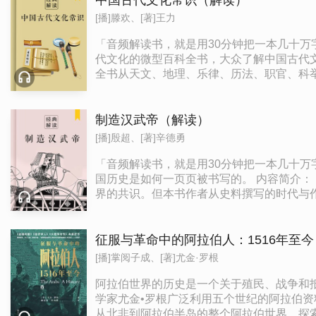
中国古代文化常识（解读）
影。 6. 不是每一次自控力失效都是因为
[播]滕欢、[著]王力
「音频解读书，就是用30分钟把一本几十万字的作品给你讲清楚讲明白
代文化的微型百科全书，大众了解中国古代文化面貌的首选读本。 书籍介绍： 这本书是著名的语言学家王力教
全书从天文、地理、乐律、历法、职官、科
文化全景图。直到今天，这本书仍然是大众了解中国古代文化面貌的首选读本。 作者： 王力（
研究院，师从梁启超、王国维、赵元任、陈
《汉语诗律学》《汉语史稿》《中国语言学史》等四十余部著作，
制造汉武帝（解读）
原本指的是父系的血缘。我们今天概念的“姓
[播]殷超、[著]辛德勇
社会出现了权力与财富的分化，就出现了礼
区别君子和小人。 4、唐代以前没有今天意
「音频解读书，就是用30分钟把一本几十万字的作品给你讲清楚讲明白
人们把自然看得很神秘，认为整个宇宙有一
国历史是如何一页页被书写的。 内容简介： 《制造汉武帝》的研究是颠覆性的。《资治通鉴》所载汉武帝晚年政治路线由尚武到崇文的改变，自今人发现以来，业已是学
界的共识。但本书作者从史料撰写的时代与
存在。作者的结论推动了中国古代政治史研究的深入，作者的方法提示史学
史地理学、历史文献学，兼事地理学史和中
究》、《读书与藏书之间》、《读书与藏书
征服与革命中的阿拉伯人：1516年至今
西汉新莽年号研究》等。 值得看： 史料的选择要兼顾真实和意义的平衡。 史料一旦形成，它就是客观的。不管后人如何删改，总会留下一些蛛丝马迹。老子说，信言不
[播]掌阅子成、[著]尤金·罗根
美，美言不信。意思是说，如果一味地追求
应当以事实为依据来决定，真正做到“不虚美，不隐恶”。 脱离现实的虚构是不存在的。 虚构必然是以现实为基础的。我们现在处在
阿拉伯世界的历史是一个关于殖民、战争和
的年代，但其中的许多虚构是没有生命力的
学家尤金•罗根广泛利用五个世纪的阿拉伯
从北非到阿拉伯半岛的整个阿拉伯世界，探