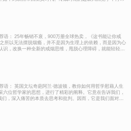
曲折历程，探究了当今阿拉伯世界诸多困境的历史成因，充满
、高效、可靠了解近现代阿拉伯世界的人来说，本书是必不可
认识，改换一种全新的戒烟思维，甩脱心理障碍，就能轻轻松
其他烟民分享轻松戒烟的奥秘，25年来，通过自己的书籍和戒烟
大脑进行微小的刺激。如果一支烟需要吸上20口，那烟民的大
降，从而导致大脑供氧不足，使你难以集中注意力。 4.轻松戒
烟状态下，没有“最后一支烟”这种说法。吸烟是一种毒瘾，只
采六位哲学家的思想，进行了精彩的阐释。它意在告诉我们，
我们，深入痛苦的本质去思考和批判。因而，它是我们面对痛
深奥无比的哲学问题，在他的叙述下，都变得通俗易懂起来，
不清楚的痛苦和欲望的脉搏，从而使我们免于制定错误的谋求快
确混为一谈了。