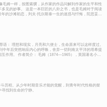
像毛姆一样，按图索骥，从作家的作品问解到作家的生平和性
多见的妙事。 这是一本巨匠的八卦之书，也是毛姆对于阅读
童年的沙滩初恋，列夫·托尔斯泰一生的迷惑与忏悔，陀思妥耶
到中年后突然响应内心的呼唤，舍弃一切到南太平洋的塔希提
），英国著名小说
，他让我们染上了虚荣。人性是一张网。当我们想要飞出去
叛了良知，屈从了权力。
奋斗历程。从少年时期音乐才能的觉醒，到青年时代性格的桀
中寻找到生命的宁静。