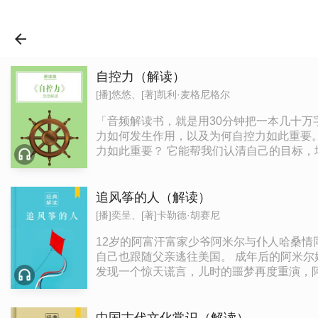
自控力（解读）
[播]悠悠、[著]凯利·麦格尼格尔
「音频解读书，就是用30分钟把一本几十万字的作品给你讲清楚讲明白
力如何发生作用，以及为何自控力如此重要。看过后，你将对自控力有一个全新的认识
力如此重要？ 它能帮我们认清自己的目标
生活的重心。这门课程就是《自控力》一书的
简介： 凯利·麦格尼格尔教授是斯坦福大学
学”和“在压力下好好生活”，都是斯坦福大
追风筝的人（解读）
帕洛阿尔托市。 犀利金句： 1. 如果没有了欲望，人们就会变得沮丧；如果没有了恐惧，人们就没法保护自己、远离伤害。在意志力挑战中获胜的关键，在于学会利用原始
[播]奕呈、[著]卡勒德·胡赛尼
本能，而不是反抗这些本能。 2. 我们有
要想让更好的自己占据主导，我们就要强化自
12岁的阿富汗富家少爷阿米尔与仆人哈桑
锻炼、对另一半厉言相加、把事情拖到下一
自己也跟随父亲逃往美国。 成年后的阿米尔始终无法原谅自己当年对哈桑的背叛。为了赎罪，阿米尔再度踏上二十多年的故乡，希望能为不幸的好友尽最后一点心力，却
完美的自控力。但比起第一次感觉疲劳就放
发现一个惊天谎言，儿时的噩梦再度重演，阿米尔该如何抉择？ 这个故事残酷而又美丽，作者以温暖细腻的笔法勾
不要训练过度。如果你不断感到能量枯竭，你
肠。
不会按自己所说的去做。心理学家已经证明了
读、听音乐、与家人朋友相处、按摩、外出散