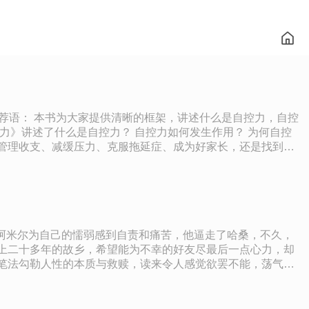
管理收支、减缓压力、克服拖延症、成为好家长，还是找到你
，自控力如何发生作用，以及为何自控力如此重要。 作者
为专业人士和普通大众开设的心理学课程，包括“意志力科
志网站开设了“意志力科学”博客。她目前居住在加利福尼亚州的
我们的想法、感受和行动。每个意志力挑战都是一次自我博弈。
自己选择去做“更难的事”。 3. 我们总是一感到疲劳就放弃
阿米尔为自己的懦弱感到自责和痛苦，他逼走了哈桑，不久，
的需要确实会耗尽我们的意志力，我们也不可能要求一个人有
控的时候，试着挑战一下自己，挺过第一拨疲惫感。不过要注意
观主义精神，不仅会影响我们自己的决定，还会影响我们究竟会
美国心理学家协会调查发现最有效的解压方法：锻炼、祈祷、阅
、喝酒、暴饮暴食、玩游戏、上网、花两个小时以上看电视或电