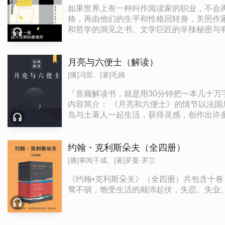
如果世界上有一种叫作阅读家的职业，不会
格，再由他们的生平和性格回转身，关照作
和哲学的洞见之书。文学巨匠的辛辣秘密与有
夫斯基的背叛……
月亮与六便士（解读）
[播]冯雷、[著]毛姆
「音频解读书，就是用30分钟把一本几十万字的作品给你讲清楚讲明白
内容简介： 《月亮和六便士》的情节以法
岛与土著人一起生活，获得灵感，创作出许多艺术杰作。毛姆在小
家，被誉为“会说故事的作家”。他的小说机智、幽默，不时流露出对某些社会现象的
开人性。当我们渴望美时，它赋予了我们丑
时，它把我们扯住的更紧。我们终生都活在人性的牢笼里。 艺术是对内心的忠诚。 每个人都是自己的艺术家，因为我们每
约翰・克利斯朵夫（全四册）
诚，他创造的艺术就越具有震撼力。现代社
[播]掌阅子成、[著]罗曼·罗兰
《约翰•克利斯朵夫》（全四册）共包含十
骜不驯，饱受生活的颠沛起伏，失恋、失业