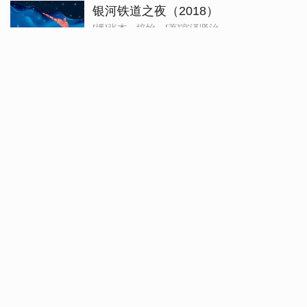
银河铁道之夜（2018）
[播]张杰、培怡、[著]宫泽贤治
【内容简介】 用三十一篇清新幽默，意韵
苦苦追寻真正的幸福，最终登上驶往星空的
《夜鹰之星》中一只“平凡”的夜鹰，最终挣
以色列：一个民族的重生
[播]掌阅子成、[著]丹尼尔·戈迪斯
以色列是一个小国，但建国以来一直吸引着
众多关键问题上存在如此严重的分歧？为什
借满腔热血和强大灵魂在关键时刻改变国家命运的 关键人物。他既向我们展示了以色列是如何成为一个文化、经济和军事强国的，也指出了这个国
其在国 际上长期受到孤立的根源。戈迪斯清晰而权威地证明，以色列最主要的目的和最重大的成就是实现犹太民族在现代的重生。本 书探究的正是这个民族和国家的灵
魂。
医路向前巍子给中国人的救护指南
[播]陈强、[著]医路向前巍子
【内容简介】 急诊室像一个巨大的漏斗，这里的生离死别反映了人间冷暖，也让急诊科医生巍子开始思考：其中的许多悲剧，本可以避免。 针对大众对急救常识的缺乏，
作为急救医生的巍子用简单、通俗的文字，