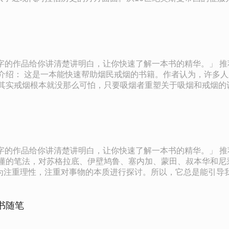
年来阿拉伯人身份的演变过程和争取国家主权、实现民族复兴的
阿拉伯民族的历史、文化和性格常被严重误解。对于任何想要清晰
，让你快速了解一本书的精华。」 推荐语： 25年畅销不衰，900万册全球热卖，《这书能让你戒
 其实戒烟根本就没那么可怕，只要吸烟者重塑关于吸烟和戒烟的
亚伦·卡尔发现了“轻松戒烟法”，从此告别了烟瘾。后来他决定和
戒烟也不会让你放弃任何东西或者让你变得郁
当烟民每吸入一口烟，就会有少量的尼古丁通过肺部进入大脑，对
吸烟会导致你注意力分散——香烟中的毒素会使你的血液携氧能力下
再也不吸烟；二是不去质疑这个决定，为戒烟而高兴。 5.在戒
，让你快速了解一本书的精华。」 推荐语： 英国文坛奇葩阿兰·德波顿，教你如何用哲学慰藉人生
体里的毒瘾得到滋养，然后折磨你更久。
易懂的笔法，对苏格拉底、伊壁鸠鲁、塞内加、蒙田、叔本华和尼
为注重理性，注重对事物的本质进行探讨。所以，它总是能引导
字眼就不用大字眼，深得英国古典散文的精髓。因此，许多看似
书随笔
，有此成就足矣。 4.哲学家的任务就是帮助我们解读自己弄
，除了气候和城市规模的因素外，主要是因为我们把大众喜爱好正