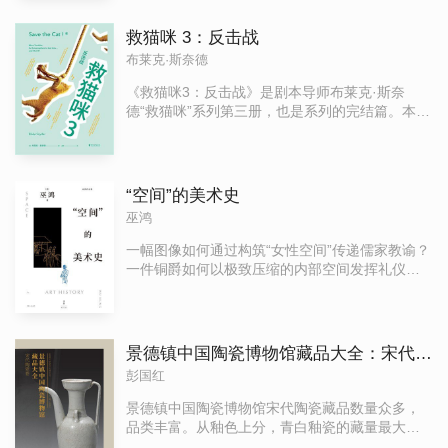
舞台、银幕剧作与卡司设计的艺术》于2022年10
月出版，三部曲至此完结，麦基的电影理论宇宙
救猫咪 3：反击战
也臻于完备。这个过程几乎横跨了二十余年，麦
布莱克·斯奈德
基先生从他1981年创办“故事”培训班开始便宣扬
讲授的“故事”理论，也在这一过程中不断发展、完
《救猫咪3：反击战》是剧本导师布莱克·斯奈
善，直到《人物》为三部曲画上了“完美句号”。
德“救猫咪”系列第三册，也是系列的完结篇。本书
译者周铁东先生这样评价：《故事》《对白》和
延续前两册的实战派理念，在原有方法论基础上
《人物》，虽跨度二十余年，但作为“虚构艺术三
补充了“提案”“五步式结局”“从15张卡片拓展为40
部曲”，三本书相辅相成，相得益彰，堪称一个完
张”等更多创作技巧，并针对新人编剧的常见错误
美整体。从“三部曲”的副标题便能窥知，其读者面
予以解释说明，对不断冒出的各类问题给出解决
“空间”的美术史
是层层递进的：《故事》主要是面向专业编剧，
之道。另外，本书也是一本职业编剧的“生存指
巫鸿
即银幕剧作家；《对白》则扩展到了“文本”和“舞
南”，从接触制片人，到选择代理人和经纪人，再
台”；《人物》则更具普适价值，因为它几乎就是
到面对观众评论……布莱克从自身经历出发，为
一幅图像如何通过构筑“女性空间”传递儒家教谕？
一部关于“人性”的哲学、心理学、社会学和文艺学
这些现实问题提供了个人洞见，鼓励编剧不要畏
一件铜爵如何以极致压缩的内部空间发挥礼仪功
等领域的具有可读性和娱乐性的科普著作。只要
惧碰壁，要接受并勇于改变，不断反击直到成
能？ 一座墓葬如何为想象的灵魂设计可游可居的
是对“人性”这个永恒命题感兴趣的读者，都能从中
功。 本书完善了“救猫咪”创作法，而作者本人始
永恒家园？ 这些看似独立的问题，最终指向一个
找到自己的阅读趣味。
终秉持的自律、专注、积极的精神，也可以让所
核心：“空间”概念如何帮助我们理解艺术与历史？
有创意写作者都从中汲取力量。
在这部开创性著作中，巫鸿首次系统阐释了贯穿
景德镇中国陶瓷博物馆藏品大全：宋代陶瓷卷
其学术生涯的关键概念——“空间”。他以“空间”为
彭国红
方法，穿透图像、器物与建筑之间的传统界限，
不仅拓宽了观看艺术的视野，也丰富了讲述艺术
景德镇中国陶瓷博物馆宋代陶瓷藏品数量众多，
的语言。
品类丰富。从釉色上分，青白釉瓷的藏量最大，
其中以景德镇青白瓷的数量最多。其次，宋瓷中