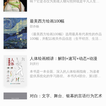
响？它是否仅为英雄人物写照抑或是平凡人生的
缩影？肖像中不老的容颜让人留恋可又有谁明白
人生短暂？带着这些问题，我们走进了肖像画的
世界。面对人世间的美丑老幼、男女友谊、肉体
心灵、爱情亲情等无数主题汇合而成的人的形
最美西方绘画100幅
象，才对先哲所谓“人是宇宙的精华、万物的灵
邵亦杨
长”有了更深的体会。
《最美西方绘画100幅》选用最具有代表性的作品
100幅，并配以相关作品信息（生平经历、生活时
代、作画背景和绘画特点），以通俗易懂的文字
来给读者讲述画家作品背后的故事，通过它们了
解一个时代和地域的艺术风貌。在内容写作上没
有刻意强调艺术史的逻辑和理论，让读者能从作
人体绘画精讲：解剖+速写+动态+动漫
品的视觉感受中，捕捉到绘画风格的变化，加深
刘庆行
绘画美的认识，提升艺术审美的能力。
本书是一本全面、深入的人体绘画指南，为读者
提供系统化的学习路径。 本书共4部分。第1部分
深入讲解人体基本结构常识，包括人体的基本比
例，骨骼、肌肉结构，关节的类型与运动，以及
脂肪等。第2部分讲述人体的基本造型技巧，通过
示范逐步引导读者掌握人体局部造型的绘制。第3
对白：文字、舞台、银幕的言语行为艺术
部分聚焦于人体的整体绘制技巧，介绍观察方法
罗伯特·麦基
和多种绘画训练方式。第4部分讲解动漫人体结