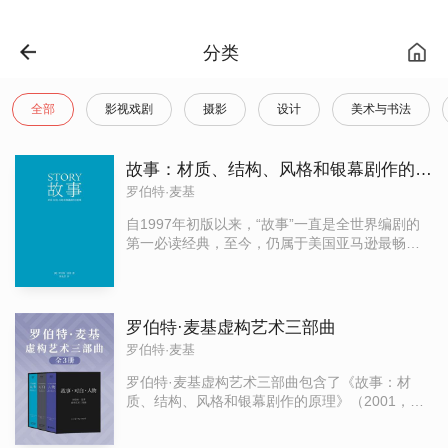
分类
全部
影视戏剧
摄影
设计
美术与书法
故事：材质、结构、风格和银幕剧作的原理
罗伯特·麦基
自1997年初版以来，“故事”一直是全世界编剧的
第一必读经典，至今，仍属于美国亚马逊最畅销
图书中的Top1%。集结了罗伯特·麦基30年的授课
经验，本书在对“教父”“阿甘正传”“星球大战”等经
典影片的详细分析中，清晰阐述了故事创作的核
心原理，其指导意义不应只被影视圈的人所认
罗伯特·麦基虚构艺术三部曲
识，更应得到小说创作、广告策划、文案撰写人
罗伯特·麦基
才的充分开发。 2014年“故事”中文版全新修订升
级，译者周铁东拥有深厚的国内外影视行业实践
罗伯特·麦基虚构艺术三部曲包含了《故事：材
经验，文风犀利。
质、结构、风格和银幕剧作的原理》（2001，新
版2014），《对白：文字、舞台、银幕的言语行
为艺术》（2018），直到最新作《人物：文本、