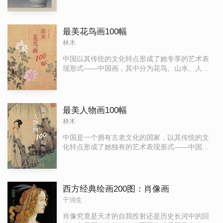
还有青釉瓷、白釉瓷、黑釉瓷、白底黑花瓷以及
颜色釉瓷等。本卷是《景德镇中国陶瓷博物馆藏
品大全》系列丛书里的第二卷，收录了两百余件
最美花鸟画100幅
（套）馆藏代表性陶瓷文物，介绍了每一件陶瓷
林木
文物的产地、时代、定名及其原料、成型、釉
色、装饰技法、纹饰题材、装烧工艺和时代背
中国以其传统的文化特点形成了她专享的艺术表
景，是一部通俗易懂的中国陶瓷史科普读物。本
现形式——中国画，其中分为花鸟、山水、人物
卷图文并茂、言简意赅地阐释了我国宋代陶瓷业
三大画科。本书选取了中国绘画目前花鸟画杰作
的发展状况及其辉煌成就。它不仅是一部通俗易
100幅，均配有专业的解读文字。给大众提供了宝
懂的中国陶瓷史科普读物，更是一部生动形象的
贵的临摹欣赏、学习研究的参考资料。
爱国主义教材。它的出版，将让人领悟到宋代制
最美人物画100幅
瓷工艺的精细与神奇、青白釉瓷的意韵和风采、
林木
宋瓷文化的博大与精深以及宋代陶工的勤劳与智
慧，并为广大的古陶瓷爱好者、收藏者、研究者
中国是一个拥有古老文化的国家，以其传统的文
和普通读者进一步了解和研究宋代陶瓷提供了有
化特点形成了她独有的艺术表现形式——中国
益的帮助和借鉴。
画，其中分为花鸟、山水、人物三大画科。历代
画家留下了丰富的绘画遗产，对专业绘画者提供
了宝贵的临摹、学习、欣赏、研究和参考的资
料。本书以山水为系列之一，从历代大家的作品
西方经典绘画200图：肖像画
中分别挑选“一百图”，并对每幅作品进行通俗讲
于润生
解，让更多的社会读者了解中国山水画的发展之
脉络之内涵，从中领悟中国传统文化艺术之精
肖像究竟是天才的自我投射还是历史长河中的回
髓。